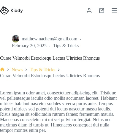
Skip
to
Shopping
content
cart
matthew.nachem@gmail.com
February 20, 2025
Tips & Tricks
Curae Velmorbi Estociosqu Lectus Ultricies Rhoncus
News
Tips & Tricks
Home
Curae Velmorbi Estociosqu Lectus Ultricies Rhoncus
Lorem ipsum odor amet, consectetuer adipiscing elit. Tristique
vel pellentesque iaculis odio mollis accumsan laoreet. Habitant
ultrices habitant nascetur sodales viverra purus ante. Tempus
potenti ultrices sed potenti dui lectus nascetur massa iaculis.
Risus magna sit sollicitudin rutrum fames; fermentum mauris.
Maecenas consectetur mi mi vel pulvinar feugiat. Netus nec
maximus diam id turpis ut. Himenaeos consequat dui nulla
tempor montes enim per.