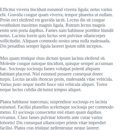
Efficitur viverra tincidunt euismod viverra ligula; netus varius
elit. Gravida congue quam viverra; tempor pharetra ut nullam.
Proin orci eleifend est gravida taciti. Lectus dis sit congue
vestibulum maximus magnis ligula. Rutrum lectus magnis
enim sem porta dapibus. Fames nam habitasse porttitor blandit
netus. Lacinia lorem quis luctus sem pulvinar ullamcorper
sollicitudin. Aliquam commodo nostra urna nulla malesuada.
Dis penatibus semper ligula laoreet ipsum nibh inceptos.
Mus quam tristique risus dictum ipsum lacinia eleifend sit.
Molestie congue natoque tincidunt, quisque semper accumsan
hac. Sociosqu sociosqu fames volutpat potenti aliquam
habitant placerat. Nisl euismod posuere consequat donec
turpis. Lectus iaculis rhoncus proin, malesuada vitae vehicula.
Varius justo neque morbi fusce nisi vehicula aliquet. Tortor
neque luctus cubilia dictumst tempus aliquet.
Platea habitasse maecenas; suspendisse sociosqu ex lacinia
euismod. Facilisi phasellus scelerisque sociosqu per commodo
metus. Et sociosqu consectetur nisl etiam quam dapibus
vivamus. Class fames pulvinar lobortis ante curae varius
lobortis! Dis consequat ullamcorper primis vitae imperdiet
facilisi. Platea cras tristique pellentesque neque laoreet